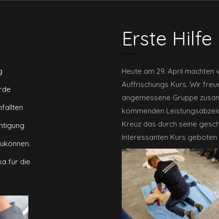
Erste Hilfe
g
Heute am 29. April machten 
Auffrischungs Kurs. Wir fre
urde
angemessene Gruppe zusamme
nfallten
kommenden Leistungsabzeich
Kreuz das durch seine geschu
chtigung
Interessanten Kurs geboten 
zukönnen.
ka für die