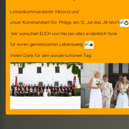
Lotsenkommandantin Viktoria und
unser Kommandant Stv. Philipp am 12. Juli das JA Wort.
Wir wünschen EUCH von Herzen alles erdenklich Gute
für euren gemeinsamen Lebensweg.
Vielen Dank für den wunderschönen Tag.