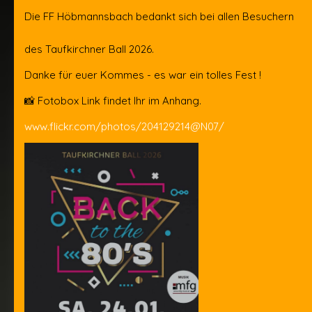
Die FF Höbmannsbach bedankt sich bei allen Besuchern
des Taufkirchner Ball 2026.
Danke für euer Kommes - es war ein tolles Fest !
📸 Fotobox Link findet Ihr im Anhang.
www.flickr.com/photos/204129214@N07/