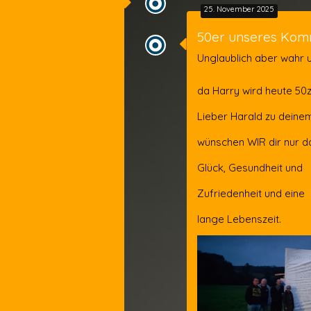
25. November 2025
50er unseres Kom
Unglaublich aber wahr
da Harry wird heute 50z
Lieber Harald zu deine
wünschen WIR dir nur d
Glück, Gesundheit und
Zufriedenheit und eine
lange Lebenszeit.