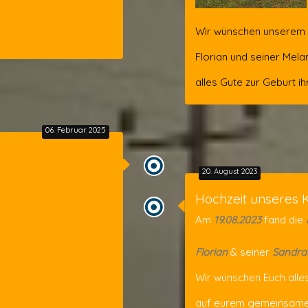
Wir wünschen unserem 
Florian und seiner Mela
alles Gute zur Geburt ih
06. Februar 2025
20. August 2023
Hochzeit unseres 
Am
19.08.2023
fand die
Florian
& seiner
Sandra
Wir wünschen Euch alle
auf eurem gemeinsam