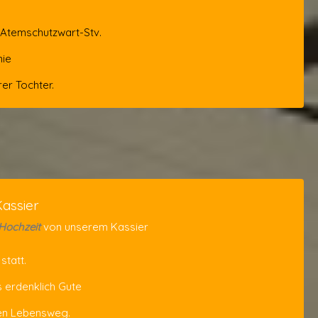
Atemschutzwart-Stv.
nie
rer Tochter.
Kassier
Hochzeit
von unserem Kassier
statt.
s erdenklich Gute
en Lebensweg.