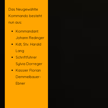
Das Neugewählte
Kommando besteht
nun aus:
Kommandant
Johann Redinger
Kdt, Stv. Harald
Lang
Schriftführer
Sylvia Dorreger
Kassier Florian
Demmelbauer-
Ebner