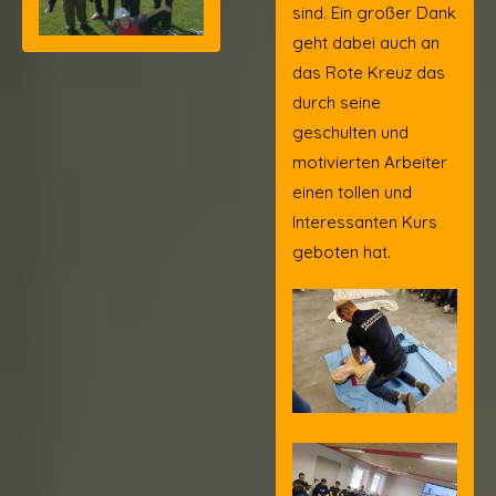
sind. Ein großer Dank
geht dabei auch an
das Rote Kreuz das
durch seine
geschulten und
motivierten Arbeiter
einen tollen und
Interessanten Kurs
geboten hat.