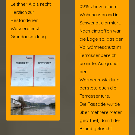
Leithner Alois recht
09.15 Uhr zu einem
Herzlich zur
Wohnhausbrand in
Bestandenen
Schwendt alarmiert.
Wasserdienst
Nach eintreffen war
Grundausbildung.
die Lage so, das der
Vollwärmeschutz im
Terrassenbereich
brannte. Aufgrund
der
Wärmeentwicklung
berstete auch die
Terrassentüre.
Die Fassade wurde
über mehrere Meter
geöffnet, damit der
Brand gelöscht