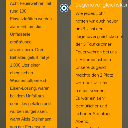
Acht Feuerwehren mit
Jugendvergleichska
rund 100
Wie jedes Jahr
Einsatzkräften wurden
hatten wir auch heuer
alarmiert, um die
am 3. Juni den
Unfallstelle
Jugendvergleichskampf
großräumig
der 5 Taufkirchner
abzusichern. Drei
Feuerwehren bei uns
Behälter, gefüllt mit je
in Höbmannsbach.
1.000 Liter einer
Unsere Jugend
chemischen
machte den 2 Platz
Wasserstoffperoxid-
worüber wir uns
Eisen-Lösung, waren
freuen können.
bei dem Unfall aus
Es war ein sehr
dem Lkw gefallen und
gemütlicher und
wurden aufgerissen,
schöner Sonntag
warnt Alois Steinmann
Abend.
von der Feuerwehr