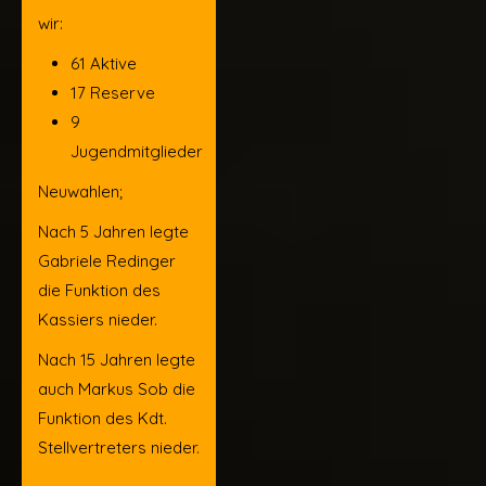
wir:
61 Aktive
17 Reserve
9
Jugendmitglieder
Neuwahlen;
Nach 5 Jahren legte
Gabriele Redinger
die Funktion des
Kassiers nieder.
Nach 15 Jahren legte
auch Markus Sob die
Funktion des Kdt.
Stellvertreters nieder.