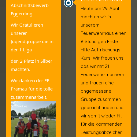
Abschnittsbewerb 
Heute am 29. April
Eggerding
machten wir in
Wir Gratulieren 
unserem
unserer 
Feuerwehrhaus einen
Jugendgruppe die in 
8 Stündigen Erste
der 1 Liga
Hilfe Auffrischungs
Kurs. Wir freuen uns
den 2 Platz in Silber 
das wir mit 21
machten.
Feuerwehr-männern
Wir danken der FF 
und frauen eine
Pramau für die tolle 
angemessene
zusammenarbeit.
Gruppe zusammen
gebracht haben und
wir somit wieder Fit
für die kommenden
Leistungsabzeichen