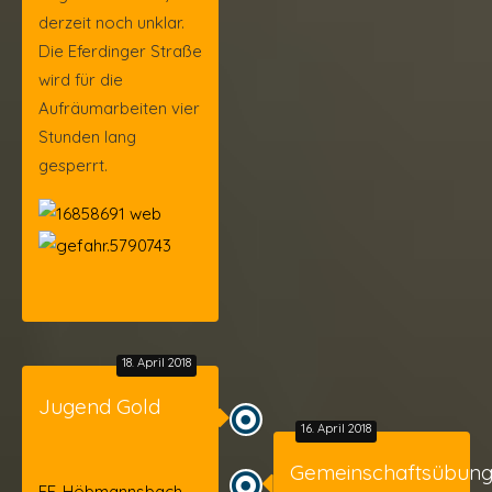
derzeit noch unklar.
Die Eferdinger Straße
wird für die
Aufräumarbeiten vier
Stunden lang
gesperrt.
18. April 2018
Jugend Gold
16. April 2018
Gemeinschaftsübun
FF-Höbmannsbach -