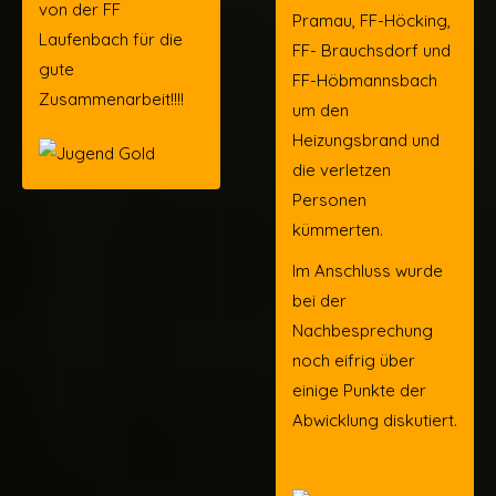
von der FF
Pramau, FF-Höcking,
Laufenbach für die
FF- Brauchsdorf und
gute
FF-Höbmannsbach
Zusammenarbeit!!!!
um den
Heizungsbrand und
die verletzen
Personen
kümmerten.
Im Anschluss wurde
bei der
Nachbesprechung
noch eifrig über
einige Punkte der
Abwicklung diskutiert.