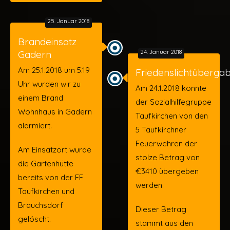
25. Januar 2018
Brandeinsatz
Gadern
24. Januar 2018
Am 25.1.2018 um 5.19
Friedenslichtüberga
Uhr wurden wir zu
Am 24.1.2018 konnte
einem Brand
der Sozialhilfegruppe
Wohnhaus in Gadern
Taufkirchen von den
alarmiert.
5 Taufkirchner
Feuerwehren der
Am Einsatzort wurde
stolze Betrag von
die Gartenhütte
€3410 übergeben
bereits von der FF
werden.
Taufkirchen und
Brauchsdorf
Dieser Betrag
gelöscht.
stammt aus den