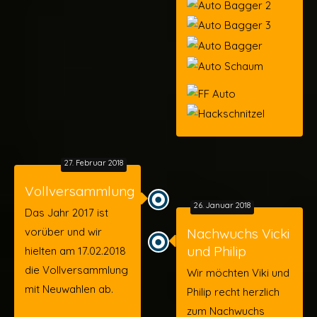
27. Februar 2018
Vollversammlung
26. Januar 2018
Das Jahr 2017 ist
vorüber und wir
Nachwuchs Vicki
und Philip
hielten am 17.02.2018
die Vollversammlung
Wir möchten Viki und
mit Neuwahlen ab.
Philip recht herzlich
zum Nachwuchs