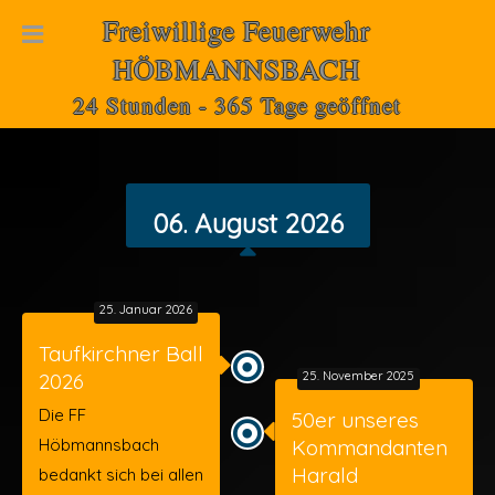
Freiwillige Feuerwehr
HÖBMANNSBACH
24 Stunden - 365 Tage geöffnet
06. August 2026
25. Januar 2026
Taufkirchner Ball
2026
25. November 2025
Die FF
50er unseres
Höbmannsbach
Kommandanten
Harald
bedankt sich bei allen