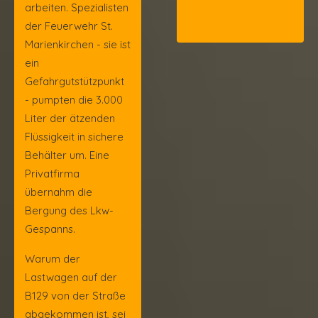
arbeiten. Spezialisten
der Feuerwehr St.
Marienkirchen - sie ist
ein
Gefahrgutstützpunkt
- pumpten die 3.000
Liter der ätzenden
Flüssigkeit in sichere
Behälter um. Eine
Privatfirma
übernahm die
Bergung des Lkw-
Gespanns.
Warum der
Lastwagen auf der
B129 von der Straße
abgekommen ist, sei