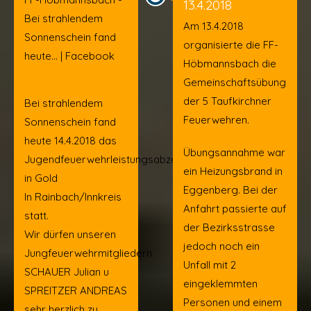
13.4.2018
Bei strahlendem
Am 13.4.2018
Sonnenschein fand
organisierte die FF-
heute... | Facebook
Höbmannsbach die
Gemeinschaftsübung
der 5 Taufkirchner
Bei strahlendem
Feuerwehren.
Sonnenschein fand
heute 14.4.2018 das
Übungsannahme war
Jugendfeuerwehrleistungsabzeichen
ein Heizungsbrand in
in Gold
Eggenberg. Bei der
In Rainbach/Innkreis
Anfahrt passierte auf
statt.
der Bezirksstrasse
Wir dürfen unseren
jedoch noch ein
Jungfeuerwehrmitgliedern
Unfall mit 2
SCHAUER Julian u
eingeklemmten
SPREITZER ANDREAS
Personen und einem
sehr herzlich zu