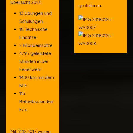
Übersicht 2017:
gratulieren.
13 Übungen und
Schulungen,
18 Technische
Einsätze
2 Brandeinsätze
4795 geleistete
Stunden in der
Feuerwehr
1400 km mit dem
KLF
113
Betriebsstunden
Fox
Mit 31.12.2017 waren