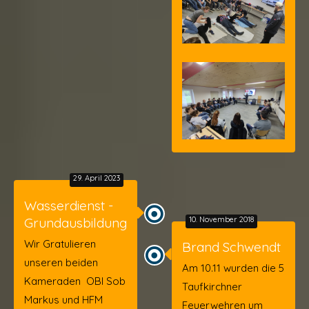
29. April 2023
Wasserdienst -
Grundausbildung
10. November 2018
Wir Gratulieren
Brand Schwendt
unseren beiden
Am 10.11 wurden die 5
Kameraden OBI Sob
Taufkirchner
Markus und HFM
Feuerwehren um