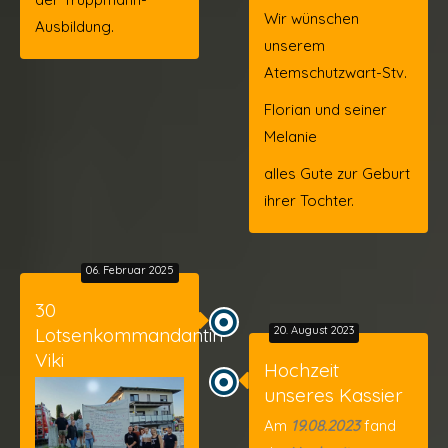
Wir wünschen
Ausbildung.
unserem
Atemschutzwart-Stv.
Florian und seiner
Melanie
alles Gute zur Geburt
ihrer Tochter.
06. Februar 2025
30
Lotsenkommandantin
20. August 2023
Viki
Hochzeit
unseres Kassier
Am
19.08.2023
fand