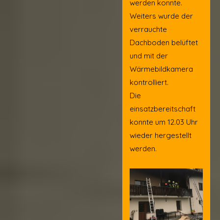
werden konnte.
Weiters wurde der
verrauchte
Dachboden belüftet
und mit der
Wärmebildkamera
kontrolliert.
Die
einsatzbereitschaft
konnte um 12.03 Uhr
wieder hergestellt
werden.