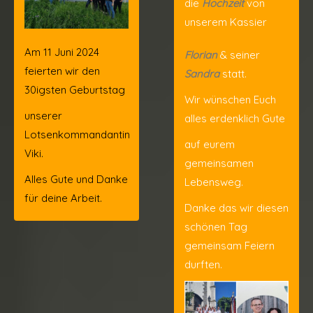
die
Hochzeit
von
unserem Kassier
Am 11 Juni 2024
Florian
& seiner
feierten wir den
Sandra
statt.
30igsten Geburtstag
Wir wünschen Euch
unserer
alles erdenklich Gute
Lotsenkommandantin
auf eurem
Viki.
gemeinsamen
Alles Gute und Danke
Lebensweg.
für deine Arbeit.
Danke das wir diesen
schönen Tag
gemeinsam Feiern
durften.