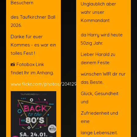
Besuchern
Unglaublich aber
wahr unser
des Taufkirchner Ball
Kommandant
2026.
da Harry wird heute
Danke für euer
50zig Jahr.
Kommes - es war ein
tolles Fest !
Lieber Harald zu
deinem Feste
📸 Fotobox Link
findet Ihr im Anhang.
wünschen WIR dir nur
das Beste.
www.flickr.com/photos/204129214@N07/
Glück, Gesundheit
und
Zufriedenheit und
eine
lange Lebenszeit.