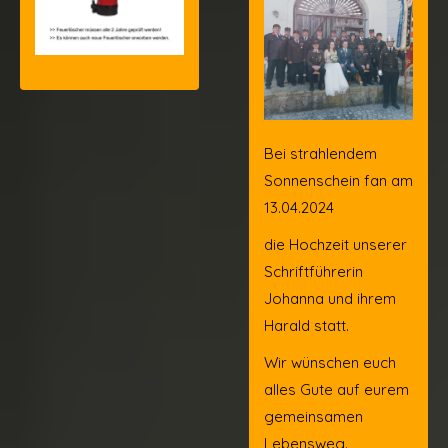
Bei strahlendem
Sonnenschein fan am
13.04.2024
die Hochzeit unserer
Schriftführerin
Johanna und ihrem
Harald statt.
Wir wünschen euch
alles Gute auf eurem
gemeinsamen
Lebensweg.