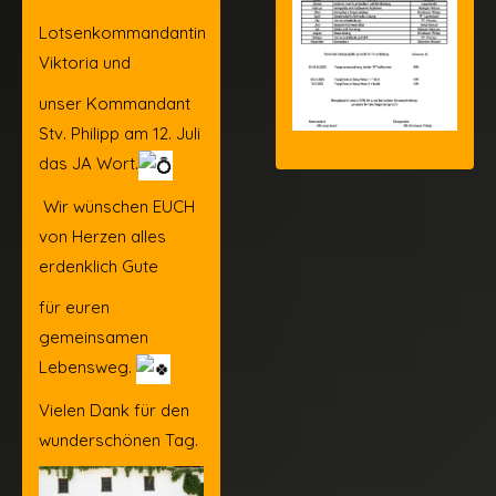
Lotsenkommandantin
Viktoria und
unser Kommandant
Stv. Philipp am 12. Juli
das JA Wort.
Wir wünschen EUCH
von Herzen alles
erdenklich Gute
für euren
gemeinsamen
Lebensweg.
Vielen Dank für den
wunderschönen Tag.