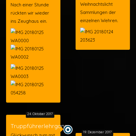
Weihnachtslicht
Nach einer Stunde
Sammlungen der
rückten wir wieder
einzelnen Wehren.
ins Zeughaus ein.
24. Oktober 2017
Truppführerlehrgang
19. Dezember 2017
Glückwunsch zum mit